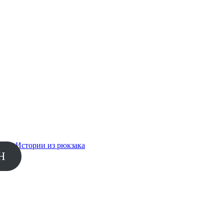
Next
Истории из рюкзака
Н