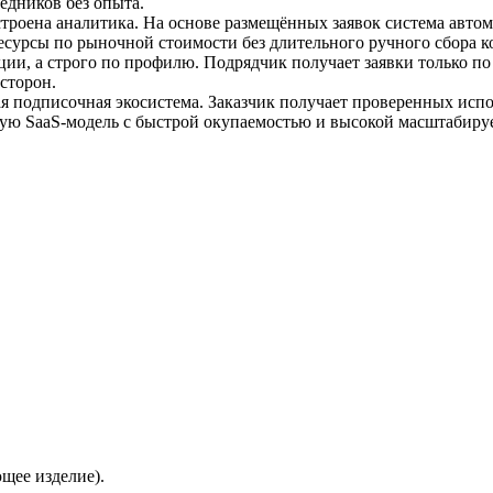
едников без опыта.
встроена аналитика. На основе размещённых заявок система авт
 ресурсы по рыночной стоимости без длительного ручного сбора
ии, а строго по профилю. Подрядчик получает заявки только по
сторон.
мая подписочная экосистема. Заказчик получает проверенных ис
емую SaaS-модель с быстрой окупаемостью и высокой масштабиру
щее изделие).