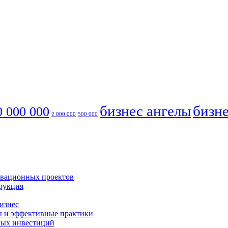
бизнес ангелы
бизне
0 000 000
2 000 000
500 000
овационных проектов
трукция
бизнес
ты и эффективные практики
рных инвестиций