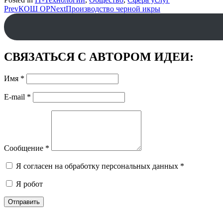
Post
Prev
КОШ ОР
Next
Производство черной икры
navigation
СВЯЗАТЬСЯ С АВТОРОМ ИДЕИ:
Имя
*
E-mail
*
Сообщение
*
Я согласен на обработку персональных данных
*
Я робот
Отправить