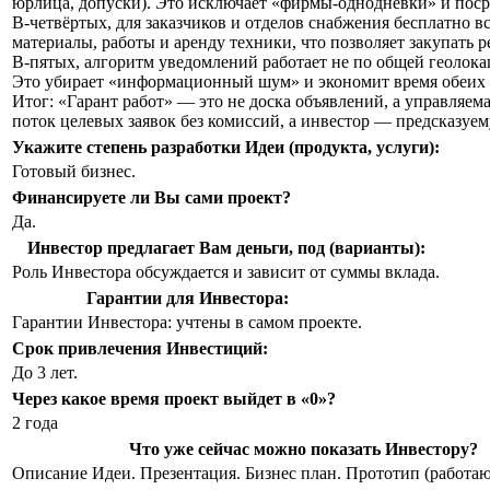
юрлица, допуски). Это исключает «фирмы-однодневки» и поср
В-четвёртых, для заказчиков и отделов снабжения бесплатно 
материалы, работы и аренду техники, что позволяет закупать
В-пятых, алгоритм уведомлений работает не по общей геолокац
Это убирает «информационный шум» и экономит время обеих 
Итог: «Гарант работ» — это не доска объявлений, а управляе
поток целевых заявок без комиссий, а инвестор — предсказу
Укажите степень разработки Идеи (продукта, услуги):
Готовый бизнес.
Финансируете ли Вы сами проект?
Да.
Инвестор предлагает Вам деньги, под (варианты):
Роль Инвестора обсуждается и зависит от суммы вклада.
Гарантии для Инвестора:
Гарантии Инвестора: учтены в самом проекте.
Срок привлечения Инвестиций:
До 3 лет.
Через какое время проект выйдет в «0»?
2 года
Что уже сейчас можно показать Инвестору?
Описание Идеи. Презентация. Бизнес план. Прототип (работаю