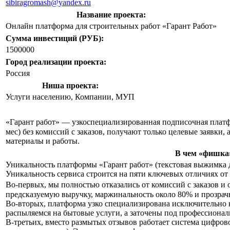
sibiragromash@yandex.ru
Название проекта:
Онлайн платформа для строительных работ «Гарант Работ»
Сумма инвестиций (РУБ):
1500000
Город реализации проекта:
Россия
Ниша проекта:
Услуги населению, Компании, МУП
«Гарант работ» — узкоспециализированная подписочная платф
мес) без комиссий с заказов, получают только целевые заявк
материалы и работы.
В чем «фишка»
Уникальность платформы «Гарант работ» (текстовая выжимка 
Уникальность сервиса строится на пяти ключевых отличиях о
Во-первых, мы полностью отказались от комиссий с заказов и
предсказуемую выручку, маржинальность около 80% и прозрачн
Во-вторых, платформа узко специализирована исключительно н
распыляемся на бытовые услуги, а заточены под профессионал
В-третьих, вместо размытых отзывов работает система цифров