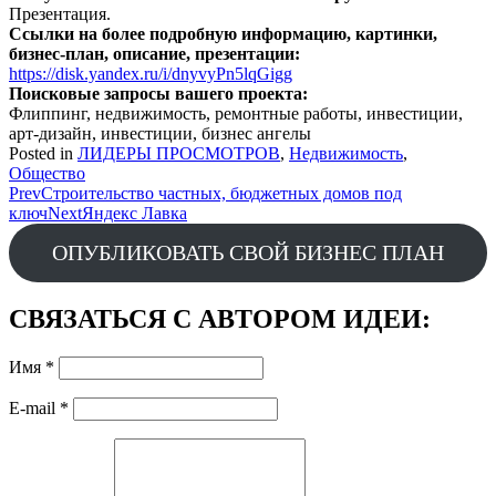
Презентация.
Ссылки на более подробную информацию, картинки,
бизнес-план, описание, презентации:
https://disk.yandex.ru/i/dnyvyPn5lqGigg
Поисковые запросы вашего проекта:
Флиппинг, недвижимость, ремонтные работы, инвестиции,
арт-дизайн, инвестиции, бизнес ангелы
Posted in
ЛИДЕРЫ ПРОСМОТРОВ
,
Недвижимость
,
Общество
Post
Prev
Строительство частных, бюджетных домов под
ключ
Next
Яндекс Лавка
navigation
ОПУБЛИКОВАТЬ СВОЙ БИЗНЕС ПЛАН
СВЯЗАТЬСЯ С АВТОРОМ ИДЕИ:
Имя
*
E-mail
*