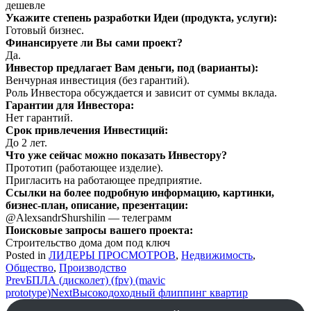
дешевле
Укажите степень разработки Идеи (продукта, услуги):
Готовый бизнес.
Финансируете ли Вы сами проект?
Да.
Инвестор предлагает Вам деньги, под (варианты):
Венчурная инвестиция (без гарантий).
Роль Инвестора обсуждается и зависит от суммы вклада.
Гарантии для Инвестора:
Нет гарантий.
Срок привлечения Инвестиций:
До 2 лет.
Что уже сейчас можно показать Инвестору?
Прототип (работающее изделие).
Пригласить на работающее предприятие.
Ссылки на более подробную информацию, картинки,
бизнес-план, описание, презентации:
@AlexsandrShurshilin — телеграмм
Поисковые запросы вашего проекта:
Строительство дома дом под ключ
Posted in
ЛИДЕРЫ ПРОСМОТРОВ
,
Недвижимость
,
Общество
,
Производство
Post
Prev
БПЛА (дисколет) (fpv) (mavic
prototype)
Next
Высокодоходный флиппинг квартир
navigation