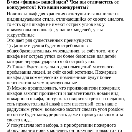
В чем «фишка» вашей идеи? Чем вы отличаетесь от
конкурентов? Кто ваши конкуренты?
Новинка-шкаф для хранения огнетушителя выполнен в
индивидуальном стиле, отличающийся от своего аналога,
то есть края шкафа не имеют острых углов как у
прямоугольного шкафа, у наших моделей, углы
закруглённые.
Это даёт ряд существенных преимуществ:
1) Данное изделия будет востребовано в
общеобразовательных учреждениях, за счёт того, что у
шкафа нет острых углов он более безопасен для детей
которые нередко ударяются об острый угол.
2) Также, будет актуально для помещений массового
пребывания людей, за счёт своей эстетики. Пожарные
шкафы для коммерческих помешенный будут более
перспективны чем прямоугольные.
3) Можно предположить, что производители пожарных
шкафов захотят произвести и запатентовать новый вид
пожарного шкафа, но тут как говорится третьего неданно,
есть прямоугольный шкаф всем известный, есть наш с
радиусным углом, возможно захотят сделать угол ромбом,
но он не будет конкурировать даже с прямоугольным и за
своего вида.
У покупателя нет выбора, в приобретении пожарного
оборудования новых моделей, он покупает только то что