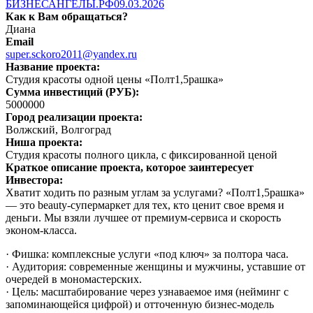
БИЗНЕСАНГЕЛЫ.РФ
09.03.2026
Как к Вам обращаться?
Диана
Email
super.sckoro2011@yandex.ru
Название проекта:
Студия красоты одной цены «Полт1,5рашка»
Сумма инвестиций (РУБ):
5000000
Город реализации проекта:
Волжский, Волгоград
Ниша проекта:
Студия красоты полного цикла, с фиксированной ценой
Краткое описание проекта, которое заинтересует
Инвестора:
Хватит ходить по разным углам за услугами? «Полт1,5рашка»
— это beauty-супермаркет для тех, кто ценит свое время и
деньги. Мы взяли лучшее от премиум-сервиса и скорость
эконом-класса.
· Фишка: комплексные услуги «под ключ» за полтора часа.
· Аудитория: современные женщины и мужчины, уставшие от
очередей в мономастерских.
· Цель: масштабирование через узнаваемое имя (нейминг с
запоминающейся цифрой) и отточенную бизнес-модель