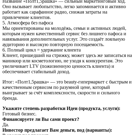
Название «Полт1,5рашка» — сильный маркетинговый ход.
Оно вызывает любопытство, легко запоминается и активно
работает как сарафанное радио, снижая затраты на
привлечение клиентов.
5. Атмосфера без пафоса
Мы ориентированы на молодёжь, семьи и активных людей,
которым нужен качественный сервис без лишнего пафоса и
навязывания дополнительных услуг. Это создаёт лояльную
аудиторию и высокую повторную посещаемость.
6. Полный цикл = удержание клиента
Клиент, пришедший на стрижку, может здесь же записаться на
маникюр или косметологию, не уходя к конкурентам. Это
увеличивает LTV (пожизненную ценность клиента) и
обеспечивает стабильный доход.
Итог: «Полт1,5рашка» — это beauty-гипермаркет с быстрым и
качественным сервисом по разумной цене, который
выигрывает за счёт комплексности, скорости и сильного
бренда.
Укажите степень разработки Идеи (продукта, услуги):
Готовый бизнес.
Финансируете ли Вы сами проект?
Да.
Инвестор предлагает Вам деньги, под (варианты):