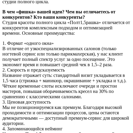
студии полного цикла.
В чем «фишка» вашей идеи? Чем вы отличаетесь от
конкурентов? Кто ваши конкуренты?
Студия красоты полного цикла «Полт1,5рашка» отличается от
конкурентов комплексным подходом и оптимизацией
времени. Основные преимущества:
1. Формат «одного окна»
В отличие от узкоспециализированных салонов (только
ногтевой сервис или только парикмахерская), у нас клиент
получает полный спектр услуг за одно посещение. Это
экономит время и повышает средний чек в 1,5–2 раза.
2. Скорость и предсказуемость
Название отражает суть: стандартный визит укладывается в
1,5 часа (стрижка + маникюр, окрашивание + укладка и т.д.).
Чёткие временные слоты исключают очереди и простои
мастеров, повышая оборачиваемость кресел на 30% по
сравнению с классическими салонами.
3. Ценовая доступность
Мы не позиционируемся как премиум. Благодаря высокой
проходимости и оптимизации процессов, цены остаются
демократичными — доступный премиум-сервис для широкой
аудитории.
4. Запоминающийся нейминг