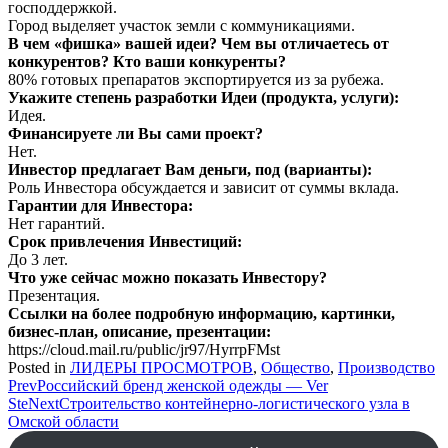
господдержкой.
Город выделяет участок земли с коммуникациями.
В чем «фишка» вашей идеи? Чем вы отличаетесь от
конкурентов? Кто ваши конкуренты?
80% готовых препаратов экспортируется из за рубежа.
Укажите степень разработки Идеи (продукта, услуги):
Идея.
Финансируете ли Вы сами проект?
Нет.
Инвестор предлагает Вам деньги, под (варианты):
Роль Инвестора обсуждается и зависит от суммы вклада.
Гарантии для Инвестора:
Нет гарантий.
Срок привлечения Инвестиций:
До 3 лет.
Что уже сейчас можно показать Инвестору?
Презентация.
Ссылки на более подробную информацию, картинки,
бизнес-план, описание, презентации:
https://cloud.mail.ru/public/jr97/HyrrpFMst
Posted in
ЛИДЕРЫ ПРОСМОТРОВ
,
Общество
,
Производство
Post
Prev
Российский бренд женской одежды — Ver
Ste
Next
Строительство контейнерно-логистического узла в
navigation
Омской области