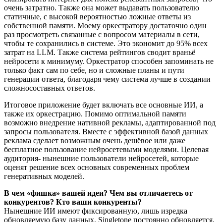
очень затратно. Также она может выдавать пользователю
статичные, с высокой вероятностью ложные ответы из
собственной памяти. Моему оркестратору достаточно один
раз просмотреть связанные с вопросом материалы в сети,
чтобы те сохранились в системе. Это экономит до 95% всех
затрат на LLM. Также система рейтингов сводит враньё
нейросети к минимуму. Оркестратор способен запоминать не
только факт сам по себе, но и сложные планы и пути
генерации ответа, благодаря чему система лучше в создании
сложносоставных ответов.
Итоговое приложение будет включать все основные ИИ, а
также их оркестрацию. Помимо оптимальной памяти
возможно внедрение нативной рекламы, адаптированной под
запросы пользователя. Вместе с эффективной базой данных
реклама сделает возможным очень дешёвое или даже
бесплатное пользование нейросетевыми моделями. Целевая
аудитория- нынешние пользователи нейросетей, которые
оценят решение всех основных современных проблем
генеративных моделей.
В чем «фишка» вашей идеи? Чем вы отличаетесь от
конкурентов? Кто ваши конкуренты?
Нынешние ИИ имеют фиксированную, лишь изредка
обновляемую базу данных. Singletone постоянно обновляется,