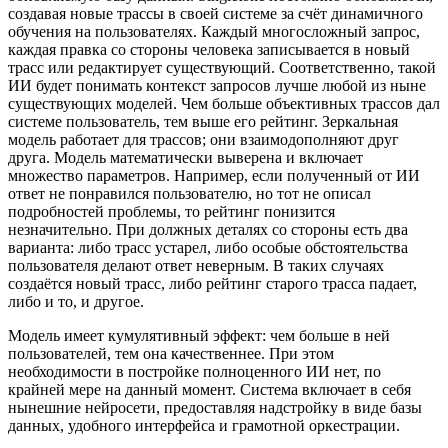
создавая новые трассы в своей системе за счёт динамичного
обучения на пользователях. Каждый многосложный запрос,
каждая правка со стороны человека записывается в новый
трасс или редактирует существующий. Соответственно, такой
ИИ будет понимать контекст запросов лучше любой из ныне
существующих моделей. Чем больше объективных трассов дал
системе пользователь, тем выше его рейтинг. Зеркальная
модель работает для трассов; они взаимодополняют друг
друга. Модель математически выверена и включает
множество параметров. Например, если полученный от ИИ
ответ не понравился пользователю, но тот не описал
подробностей проблемы, то рейтинг понизится
незначительно. При должных деталях со стороны есть два
варианта: либо трасс устарел, либо особые обстоятельства
пользователя делают ответ неверным. В таких случаях
создаётся новый трасс, либо рейтинг старого трасса падает,
либо и то, и другое.
Модель имеет кумулятивный эффект: чем больше в ней
пользователей, тем она качественнее. При этом
необходимости в постройке полноценного ИИ нет, по
крайней мере на данный момент. Система включает в себя
нынешние нейросети, предоставляя надстройку в виде базы
данных, удобного интерфейса и грамотной оркестрации.