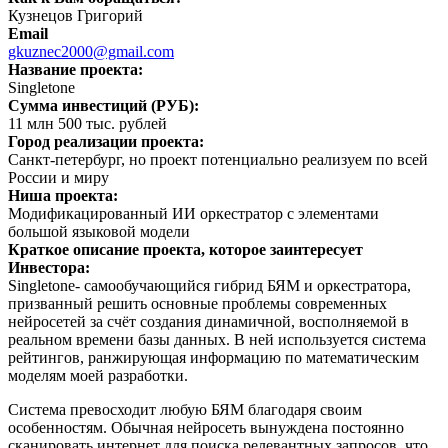
Кузнецов Григорий
Email
gkuznec2000@gmail.com
Название проекта:
Singletone
Сумма инвестиций (РУБ):
11 млн 500 тыс. рублей
Город реализации проекта:
Санкт-петербург, но проект потенциально реализуем по всей
России и миру
Ниша проекта:
Модификацированный ИИ оркестратор с элементами
большой языковой модели
Краткое описание проекта, которое заинтересует
Инвестора:
Singletone- самообучающийся гибрид БЯМ и оркестратора,
призванный решить основные проблемы современных
нейросетей за счёт создания динамичной, восполняемой в
реальном времени базы данных. В ней используется система
рейтингов, ранжирующая информацию по математическим
моделям моей разработки.
Система превосходит любую БЯМ благодаря своим
особенностям. Обычная нейросеть вынуждена постоянно
сканировать интернет для поиска релевантных запросов, что