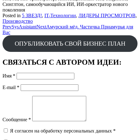
Синглтон, самообучающийся ИИ, ИИ-оркестратор нового
поколения
Posted in
5 ЗВЕЗД!
,
IT-Технологии
,
ЛИДЕРЫ ПРОСМОТРОВ
,
Производство
Post
Prev
SysAssistant
Next
Амурский мёд. Частичка Приамурья для
Вас
navigation
ОПУБЛИКОВАТЬ СВОЙ БИЗНЕС ПЛАН
СВЯЗАТЬСЯ С АВТОРОМ ИДЕИ:
Имя
*
E-mail
*
Сообщение
*
Я согласен на обработку персональных данных
*