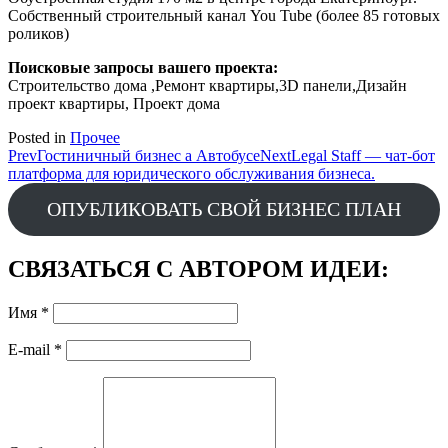
Собственный строительный канал You Tube (более 85 готовых
роликов)
Поисковые запросы вашего проекта:
Строительство дома ,Ремонт квартиры,3D панели,Дизайн
проект квартиры, Проект дома
Posted in
Прочее
Post
Prev
Гостиничный бизнес а Автобусе
Next
Legal Staff — чат-бот
платформа для юридического обслуживания бизнеса.
navigation
ОПУБЛИКОВАТЬ СВОЙ БИЗНЕС ПЛАН
СВЯЗАТЬСЯ С АВТОРОМ ИДЕИ:
Имя
*
E-mail
*