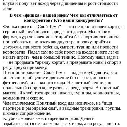
клуба и получает доход через дивиденды и рост стоимости
доли.
В чем «фишка» вашей идеи? Чем вы отличаетесь от
конкурентов? Кто ваши конкуренты?
Фишка проекта. “Свой Темп” — это не просто падел-корты, а
сервисный клуб нового городского досуга. Мы строим
формат, куда человек может прийти без спортивного опыта:
попробовать игру, взять вводную тренировку, прийти с
друзьями, привести ребенка, сыграть турнир или провести
корпоратив. Падел сам по себе прост на входе: в него легче
начать играть, чем в большой теннис. Поэтому наша задача
— не продавать “аренду корта”, а превращать новый спорт в
регулярную привычку.
Позиционирование: Свой Темп — падел-клуб для тех, кто
хочет спорт, общение и движение без пафоса, дорогого
фитнес-клуба и сложного входа. Не элитный теннис, не
подвальный спортзал, не разовая аренда корта. А понятный
массовый клуб: тренировки, школа, турниры, корпоративы,
комьюнити и сервис.
Чем отличаемся: Понятный вход для новичков, не “ищи
партнёра и разбирайся сам”, а вводные тренировки, группы,
школа и сопровождение.
Клубная модель вместо аренды кортов. Деньги
зарабатываются не только на часах игры, а на регулярности: