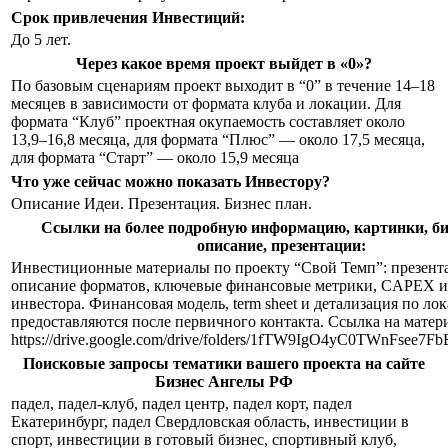
Срок привлечения Инвестиций:
До 5 лет.
Через какое время проект выйдет в «0»?
По базовым сценариям проект выходит в “0” в течение 14–18
месяцев в зависимости от формата клуба и локации. Для
формата “Клуб” проектная окупаемость составляет около
13,9–16,8 месяца, для формата “Плюс” — около 17,5 месяца,
для формата “Старт” — около 15,9 месяца
Что уже сейчас можно показать Инвестору?
Описание Идеи. Презентация. Бизнес план.
Ссылки на более подробную информацию, картинки, би
описание, презентации:
Инвестиционные материалы по проекту “Свой Темп”: презента
описание форматов, ключевые финансовые метрики, CAPEX и 
инвестора. Финансовая модель, term sheet и детализация по ло
предоставляются после первичного контакта. Ссылка на матер
https://drive.google.com/drive/folders/1fTW9IgO4yC0TWnFsee
Поисковые запросы тематики вашего проекта на сайте
Бизнес Ангелы РФ
падел, падел-клуб, падел центр, падел корт, падел
Екатеринбург, падел Свердловская область, инвестиции в
спорт, инвестиции в готовый бизнес, спортивный клуб,