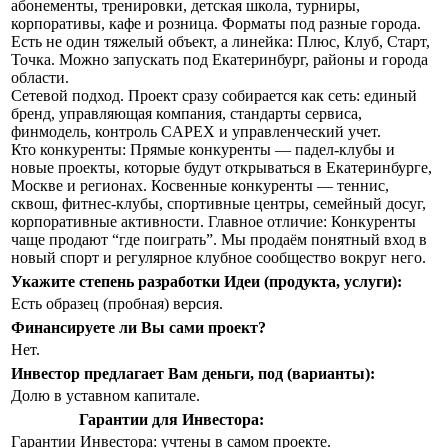
абонементы, тренировки, детская школа, турниры,
корпоративы, кафе и розница. Форматы под разные города.
Есть не один тяжелый объект, а линейка: Плюс, Клуб, Старт,
Точка. Можно запускать под Екатеринбург, районы и города
области.
Сетевой подход. Проект сразу собирается как сеть: единый
бренд, управляющая компания, стандарты сервиса,
финмодель, контроль CAPEX и управленческий учет.
Кто конкуренты: Прямые конкуренты — падел-клубы и
новые проекты, которые будут открываться в Екатеринбурге,
Москве и регионах. Косвенные конкуренты — теннис,
сквош, фитнес-клубы, спортивные центры, семейный досуг,
корпоративные активности. Главное отличие: Конкуренты
чаще продают “где поиграть”. Мы продаём понятный вход в
новый спорт и регулярное клубное сообщество вокруг него.
Укажите степень разработки Идеи (продукта, услуги):
Есть образец (пробная) версия.
Финансируете ли Вы сами проект?
Нет.
Инвестор предлагает Вам деньги, под (варианты):
Долю в уставном капитале.
Гарантии для Инвестора:
Гарантии Инвестора: учтены в самом проекте.