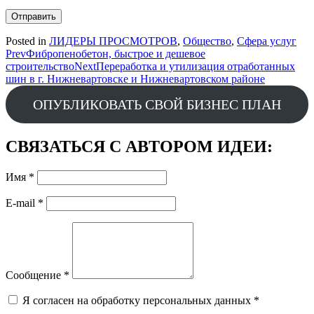
Отправить
Posted in
ЛИДЕРЫ ПРОСМОТРОВ
,
Общество
,
Сфера услуг
Post
Prev
Фибропенобетон, быстрое и дешевое
строительство
Next
Переработка и утилизация отработанных
navigation
шин в г. Нижневартовске и Нижневартовском районе
ОПУБЛИКОВАТЬ СВОЙ БИЗНЕС ПЛАН
СВЯЗАТЬСЯ С АВТОРОМ ИДЕИ:
Имя
*
E-mail
*
Сообщение
*
Я согласен на обработку персональных данных
*