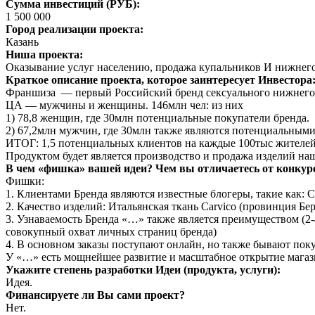
Сумма инвестиций (РУБ):
1 500 000
Город реализации проекта:
Казань
Ниша проекта:
Оказывание услуг населению, продажа купальников И нижнего
Краткое описание проекта, которое заинтересует Инвестора
Франшиза — первый Российский бренд сексуального нижнего 
ЦА — мужчины и женщины. 146млн чел: из них
1) 78,8 женщин, где 30млн потенциальные покупатели бренда.
2) 67,2млн мужчин, где 30млн также являются потенциальными
ИТОГ: 1,5 потенциальных клиентов на каждые 100тыс жителей
Продуктом будет является производство и продажа изделий на
В чем «фишка» вашей идеи? Чем вы отличаетесь от конку
Фишки:
1. Клиентами Бренда являются известные блогеры, такие как:
2. Качество изделий: Итальянская ткань Carvico (провинция Бе
3. Узнаваемость Бренда «…» также является преимуществом (2-
совокупный охват личных страниц бренда)
4. В основном заказы поступают онлайн, но также бывают пок
У «…» есть мощнейшее развитие и масштабное открытие магази
Укажите степень разработки Идеи (продукта, услуги):
Идея.
Финансируете ли Вы сами проект?
Нет.