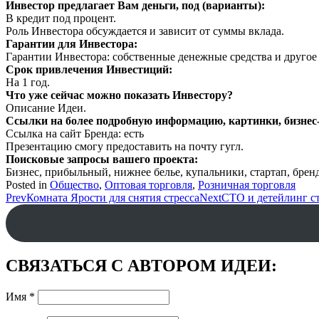
Инвестор предлагает Вам деньги, под (варианты):
В кредит под процент.
Роль Инвестора обсуждается и зависит от суммы вклада.
Гарантии для Инвестора:
Гарантии Инвестора: собственные денежные средства и другое
Срок привлечения Инвестиций:
На 1 год.
Что уже сейчас можно показать Инвестору?
Описание Идеи.
Ссылки на более подробную информацию, картинки, бизнес-
Ссылка на сайт Бренда: есть
Презентацию смогу предоставить на почту гугл.
Поисковые запросы вашего проекта:
Бизнес, прибыльный, нижнее белье, купальники, стартап, брен
Posted in
Общество
,
Оптовая торговля
,
Розничная торговля
Post
Prev
Комната Ярости для снятия стресса
Next
СТО и детейлинг с
navigation
СВЯЗАТЬСЯ С АВТОРОМ ИДЕИ:
Имя
*