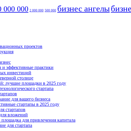
бизнес ангелы
бизне
0 000 000
2 000 000
500 000
овационных проектов
трукция
бизнес
ты и эффективные практики
рных инвестиций
Северной столице
ий: лучшие площадки в 2025 году
технологического стартапа
тартапов
ание для вашего бизнеса
ктивные стартапы в 2025 году
ля стартапов
 для вложений
и площадка для привлечения капитала
ние для стартапа