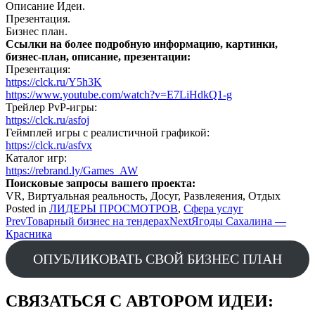
Описание Идеи.
Презентация.
Бизнес план.
Ссылки на более подробную информацию, картинки,
бизнес-план, описание, презентации:
Презентация:
https://clck.ru/Y5h3K
https://www.youtube.com/watch?v=E7LiHdkQ1-g
Трейлер PvP-игры:
https://clck.ru/asfoj
Геймплей игры с реалистичной графикой:
https://clck.ru/asfvx
Каталог игр:
https://rebrand.ly/Games_AW
Поисковые запросы вашего проекта:
VR, Виртуальная реальность, Досуг, Развлеяения, Отдых
Posted in
ЛИДЕРЫ ПРОСМОТРОВ
,
Сфера услуг
Post
Prev
Товарный бизнес на тендерах
Next
Ягоды Сахалина —
Красника
navigation
ОПУБЛИКОВАТЬ СВОЙ БИЗНЕС ПЛАН
СВЯЗАТЬСЯ С АВТОРОМ ИДЕИ: