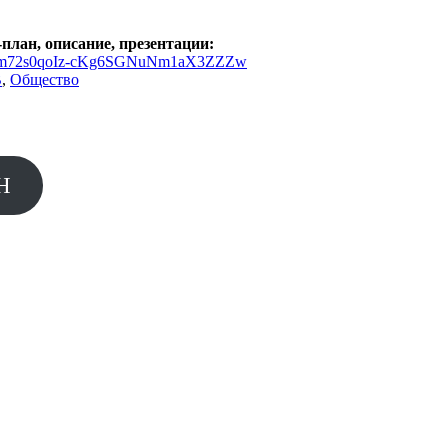
план, описание, презентации:
qahzm72s0qoIz-cKg6SGNuNm1aX3ZZZw
В
,
Общество
Н