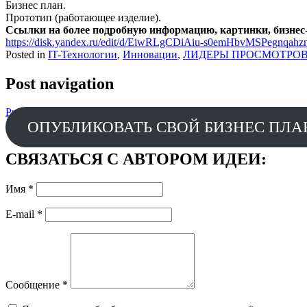
Бизнес план.
Прототип (работающее изделие).
Ссылки на более подробную информацию, картинки, бизнес-
https://disk.yandex.ru/edit/d/EiwRLgCDiAiu-s0emHbvMSPegn
Posted in
IT-Технологии
,
Инновации
,
ЛИДЕРЫ ПРОСМОТРО
Post navigation
Prev
Селлер на Озон
Next
Витамины из Америки
ОПУБЛИКОВАТЬ СВОЙ БИЗНЕС ПЛА
СВЯЗАТЬСЯ С АВТОРОМ ИДЕИ:
Имя
*
E-mail
*
Сообщение
*