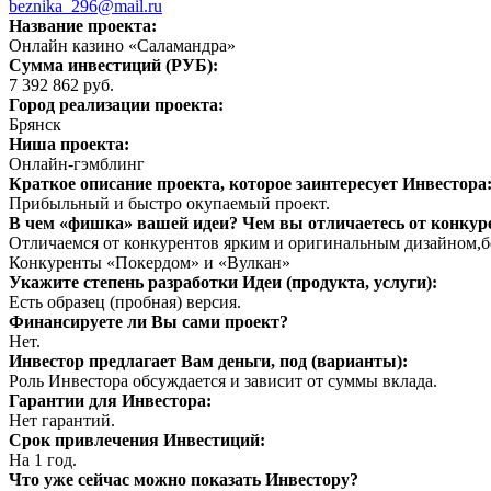
beznika_296@mail.ru
Название проекта:
Онлайн казино «Саламандра»
Сумма инвестиций (РУБ):
7 392 862 руб.
Город реализации проекта:
Брянск
Ниша проекта:
Онлайн-гэмблинг
Краткое описание проекта, которое заинтересует Инвестора
Прибыльный и быстро окупаемый проект.
В чем «фишка» вашей идеи? Чем вы отличаетесь от конку
Отличаемся от конкурентов ярким и оригинальным дизайном,б
Конкуренты «Покердом» и «Вулкан»
Укажите степень разработки Идеи (продукта, услуги):
Есть образец (пробная) версия.
Финансируете ли Вы сами проект?
Нет.
Инвестор предлагает Вам деньги, под (варианты):
Роль Инвестора обсуждается и зависит от суммы вклада.
Гарантии для Инвестора:
Нет гарантий.
Срок привлечения Инвестиций:
На 1 год.
Что уже сейчас можно показать Инвестору?