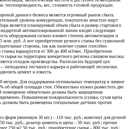
: теплопроводность, вес, стоимость готовой продукции.
ороной данного бизнеса является огромный рынок сбыта.
чительный уровень конкуренции, покупатели зачастую ищут
ора является планируемый объем сбыта и размер стартового
стандартной автоматизированной линии входят следующие
ость оборудования сильно влияют степень автоматизации и
5 млн. руб. А вот приобретение ручного станка без сушильной
ицательные стороны, так как наличие сушки способно
станка варьируется от 300 до 400 м3/мес. Приобретение
го сырья на территории конкретного региона слишком высока;
ляется отходом производства. Располагать будущий цех
 — неподалеку песчаного карьера и работающей лесопилки.
одвозить цемент и известь.
0 метров. Для поддержания оптимальных температур в зимнее
7% об общей площади стен. Обязательно нужно разместить две
. В помещении обязательно должна быть защищенная
новременно. Повышенная пожароопасность (сушка, сухая щепа
сть должны быть размещены специальные датчики против
с-форм (минимум 30 шт.) – 110 тыс. руб.; комплект для ручной
0 тыс. руб.; дозатор цемента и щепа – 50 тыс. руб.; прочие
ее 250 м2 50 тыс. руб.; приобретение сырья – 800 тыс. руб.;