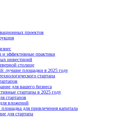
овационных проектов
трукция
бизнес
ты и эффективные практики
рных инвестиций
Северной столице
ий: лучшие площадки в 2025 году
технологического стартапа
тартапов
ание для вашего бизнеса
ктивные стартапы в 2025 году
ля стартапов
 для вложений
и площадка для привлечения капитала
ние для стартапа