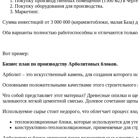
Покупку производственных помещений (1500 м2) в черт
Покупку оборудования для производства.
Маркетинг.
Сумма инвестиций от 3 000 000 (кирамзитоблоки, малая База) д
Оба варианты полностью работоспособны и отличаются только
Вот пример:
Бизнес план по производству Арболитовых блоков.
Арболит – это искусственный камень, для создания которого ис
Основными положительными качествами этого строительного м
Что собой представляет этот материал? Древесные опилки и щ
заливаются легкой цементной смесью. Долевое сочетание щепы
Используемое сырье стоит недорого, что облегчает процесс вхо
теплоизоляционные блоки, которые используются для уте
конструктивно-теплоизоляционные, применяемые для стр
Арболитовые блоки отличают такие положительные качества, ка