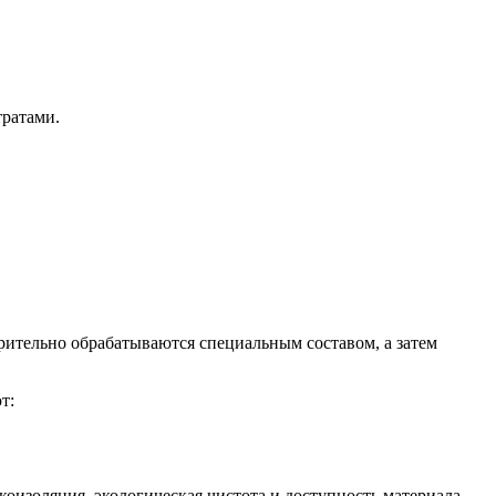
тратами.
рительно обрабатываются специальным составом, а затем
т:
коизоляция, экологическая чистота и доступность материала.