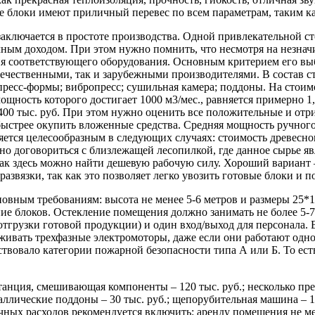
 блоки имеют приличный перевес по всем параметрам, таким как
ключается в простоте производства. Одной привлекательной ст
чным доходом. При этом нужно помнить, что несмотря на незна
я соответствующего оборудования. Основным критерием его выб
течественными, так и зарубежными производителями. В состав 
ресс-формы; вибропресс; сушильная камера; поддоны. На стоим
щность которого достигает 1000 м3/мес., равняется примерно 1,
400 тыс. руб. При этом нужно оценить все положительные и отр
быстрее окупить вложенные средства. Средняя мощность ручного 
яется целесообразным в следующих случаях: стоимость древесно
о договориться с близлежащей лесопилкой, где данное сырье яв
как здесь можно найти дешевую рабочую силу. Хороший вариант
азвязки, так как это позволяет легко увозить готовые блоки и п
вным требованиям: высота не менее 5-6 метров и размеры 25*1
ие блоков. Остекление помещения должно занимать не более 5-
 отгрузки готовой продукции) и один вход/выход для персонала
рживать трехфазные электромоторы, даже если они работают од
тствовало категории пожарной безопасности типа А или Б. То е
нция, смешивающая компоненты – 120 тыс. руб.; несколько прес
таллические поддоны – 30 тыс. руб.; щепорубительная машина – 15
ячных расходов рекомендуется включить: аренду помещения не мен