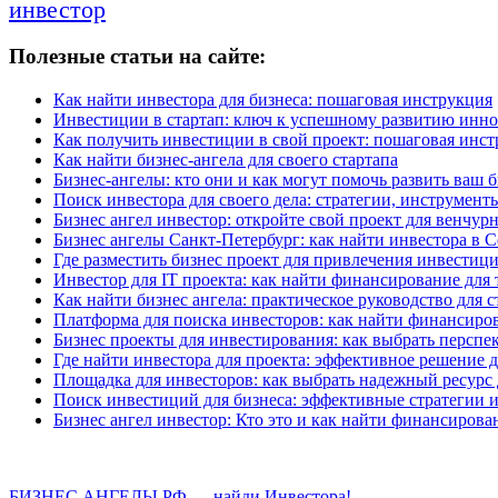
инвестор
Полезные статьи на сайте:
Как найти инвестора для бизнеса: пошаговая инструкция
Инвестиции в стартап: ключ к успешному развитию инн
Как получить инвестиции в свой проект: пошаговая инс
Как найти бизнес-ангела для своего стартапа
Бизнес-ангелы: кто они и как могут помочь развить ваш 
Поиск инвестора для своего дела: стратегии, инструмен
Бизнес ангел инвестор: откройте свой проект для венчу
Бизнес ангелы Санкт-Петербург: как найти инвестора в 
Где разместить бизнес проект для привлечения инвестиц
Инвестор для IT проекта: как найти финансирование для 
Как найти бизнес ангела: практическое руководство для с
Платформа для поиска инвесторов: как найти финансиров
Бизнес проекты для инвестирования: как выбрать перспе
Где найти инвестора для проекта: эффективное решение д
Площадка для инвесторов: как выбрать надежный ресурс
Поиск инвестиций для бизнеса: эффективные стратегии 
Бизнес ангел инвестор: Кто это и как найти финансирова
БИЗНЕС АНГЕЛЫ РФ — найди Инвестора!