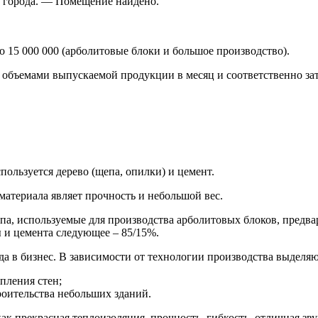
е города. — Помещение найдено.
о 15 000 000 (арболитовые блоки и большое производство).
 объемами выпускаемой продукции в месяц и соответственно за
пользуется дерево (щепа, опилки) и цемент.
атериала являет прочность и небольшой вес.
епа, используемые для производства арболитовых блоков, предва
 и цемента следующее – 85/15%.
да в бизнес. В зависимости от технологии производства выделяю
пления стен;
оительства небольших зданий.
к прекрасная теплоизоляция, прочность, гибкость, отличная зву