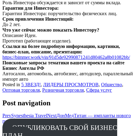
Роль Инвестора обсуждается и зависит от суммы вклада.
Гарантии для Инвестора:
Гарантии Инвестора: поручительство физических лиц.
Срок привлечения Инвестиций:
До 2 лет.
Что уже сейчас можно показать Инвестору?
Описание Идеи.
Прототип (работающее изделие).
Ссылки на более подробную информацию, картинки,
бизнес-план, описание, презентации:
https://bimmer.work/vin/91d5de92990871241d80462a8b01082bb/
Поисковые запросы тематики вашего проекта на сайте
Бизнес Ангелы РФ
Автосалон, автомобиль, автобизнес, автодилер, параллельный
импорт авто
Posted in
5 ЗВЕЗД!
,
ЛИДЕРЫ ПРОСМОТРОВ
,
Общество
,
Оптовая торговля
,
Розничная торговля
,
Сфера услуг
Post navigation
Prev
Synesthesia Travel
Next
ДонМедТитан — импланты нового
поколения
ОПУБЛИКОВАТЬ СВОЙ БИЗНЕС
ПЛАН