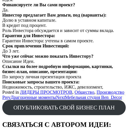
Финансируете ли Вы сами проект?
Да.
Инвестор предлагает Вам деньги, под (варианты):
Долю в уставном капитале.
В кредит под процент.
Роль Инвестора обсуждается и зависит от суммы вклада.
Гарантии для Инвестора:
Гарантии Инвестора: учтены в самом проекте.
Срок привлечения Инвестиций:
До 3 лет.
Что уже сейчас можно показать Инвестору?
Описание Идеи.
Ссылки на более подробную информацию, картинки,
бизнес-план, описание, презентации:
По запросу личная презентация проекта
Поисковые запросы вашего проекта:
Недвижимость, строительство, ИЖС, девелопмент,
Posted in
ЛИДЕРЫ ПРОСМОТРОВ
,
Общество
,
Производство
Post
Prev
Драгоценные моменты
Next
Мебельная студия Ben_Decor
navigation
ОПУБЛИКОВАТЬ СВОЙ БИЗНЕС ПЛАН
СВЯЗАТЬСЯ С АВТОРОМ ИДЕИ: