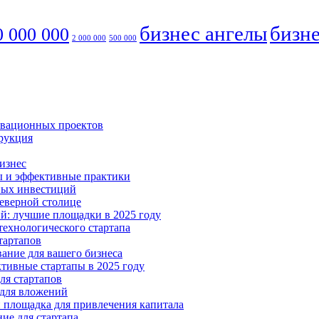
бизнес ангелы
бизне
0 000 000
2 000 000
500 000
овационных проектов
трукция
бизнес
ты и эффективные практики
рных инвестиций
Северной столице
ий: лучшие площадки в 2025 году
технологического стартапа
тартапов
ание для вашего бизнеса
ктивные стартапы в 2025 году
ля стартапов
 для вложений
и площадка для привлечения капитала
ние для стартапа