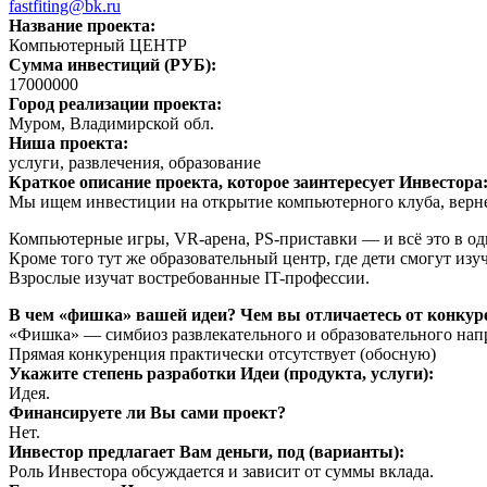
fastfiting@bk.ru
Название проекта:
Компьютерный ЦЕНТР
Сумма инвестиций (РУБ):
17000000
Город реализации проекта:
Муром, Владимирской обл.
Ниша проекта:
услуги, развлечения, образование
Краткое описание проекта, которое заинтересует Инвестора
Мы ищем инвестиции на открытие компьютерного клуба, верн
Компьютерные игры, VR-арена, PS-приставки — и всё это в од
Кроме того тут же образовательный центр, где дети смогут из
Взрослые изучат востребованные IT-профессии.
В чем «фишка» вашей идеи? Чем вы отличаетесь от конку
«Фишка» — симбиоз развлекательного и образовательного на
Прямая конкуренция практически отсутствует (обосную)
Укажите степень разработки Идеи (продукта, услуги):
Идея.
Финансируете ли Вы сами проект?
Нет.
Инвестор предлагает Вам деньги, под (варианты):
Роль Инвестора обсуждается и зависит от суммы вклада.