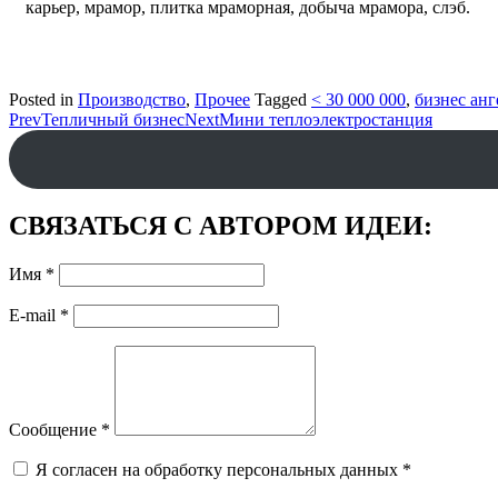
карьер, мрамор, плитка мраморная, добыча мрамора, слэб.
Posted in
Производство
,
Прочее
Tagged
< 30 000 000
,
бизнес ан
Post
Prev
Тепличный бизнес
Next
Мини теплоэлектростанция
navigation
СВЯЗАТЬСЯ С АВТОРОМ ИДЕИ:
Имя
*
E-mail
*
Сообщение
*
Я согласен на обработку персональных данных
*