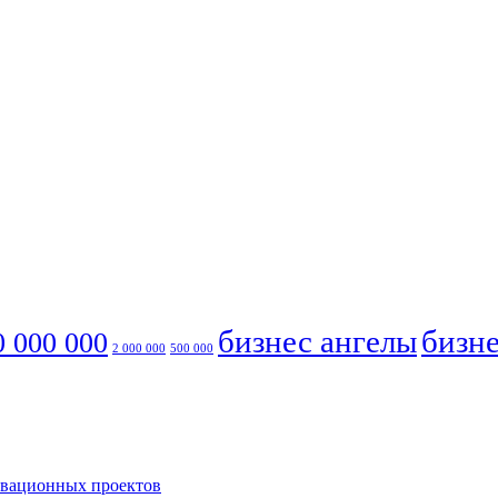
бизнес ангелы
бизне
0 000 000
2 000 000
500 000
овационных проектов