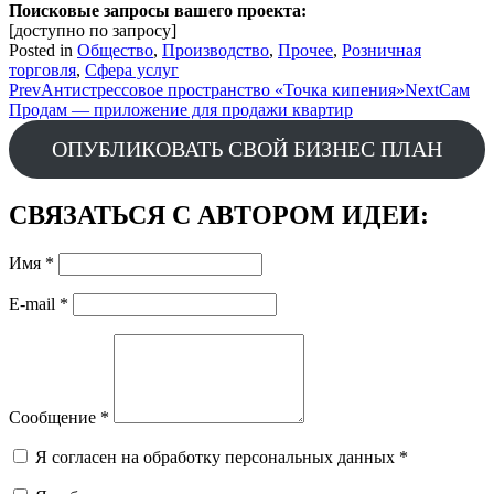
Поисковые запросы вашего проекта:
[доступно по запросу]
Posted in
Общество
,
Производство
,
Прочее
,
Розничная
торговля
,
Сфера услуг
Post
Prev
Антистрессовое пространство «Точка кипения»
Next
Сам
Продам — приложение для продажи квартир
navigation
ОПУБЛИКОВАТЬ СВОЙ БИЗНЕС ПЛАН
СВЯЗАТЬСЯ С АВТОРОМ ИДЕИ:
Имя
*
E-mail
*
Сообщение
*
Я согласен на обработку персональных данных
*