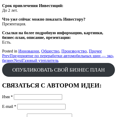
Срок привлечения Инвестиций:
До 2 лет.
Что уже сейчас можно показать Инвестору?
Презентация.
Ссылки на более подробную информацию, картинки,
бизнес-план, описание, презентации:
Есть.
Posted in
Инновации
,
Общество
,
Производство
,
Прочее
Post
Prev
Предприятие по переработки автомобильных шин — эко-
бизнес
Next
Газовый утеплитель
navigation
ОПУБЛИКОВАТЬ СВОЙ БИЗНЕС ПЛАН
СВЯЗАТЬСЯ С АВТОРОМ ИДЕИ:
Имя
*
E-mail
*