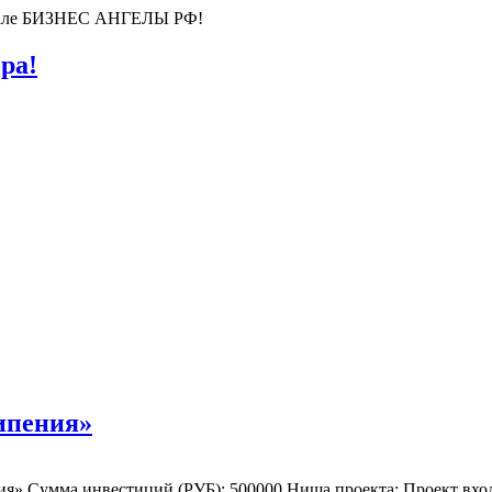
ортале БИЗНЕС АНГЕЛЫ РФ!
ра!
ипения»
я» Сумма инвестиций (РУБ): 500000 Ниша проекта: Проект входи